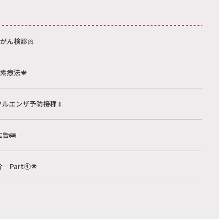
乳がん検診🎀
酸素療法🍁
フルエンザ予防接種💉
広告🚌
 Part④🌟